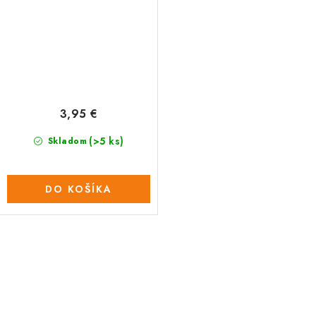
3,95 €
(>5 ks)
Skladom
DO KOŠÍKA
O
v
l
á