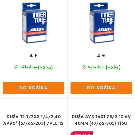
d
r
u
o
k
d
t
u
o
k
v
t
o
4 €
4 €
v
(>5 ks)
(>5 ks)
Skladom
Skladom
DO KOŠÍKA
DO KOŠÍKA
DUŠA 12-1/2X2-1/4/2,40
DUŠA AV3 16X1.75/2.10 AV
AV90° (57/62-203) /VEL:12
40MM (47/62-305) 115G
14 %