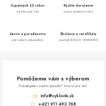
d
Úspešných 25 rokov
Rýchle doručenie
a
na trhu pre Vás
tovaru priamo k vám
c
i
e
Servis a poradenstvo
Školenia a certifikáty
p
pre našich zákazníkov
značiek BOSCH, SHIMANO
r
v
k
y
v
ý
Pomôžeme vám s výberom
p
i
Potrebujete s niečím poradiť? Sme tu pre vás!
s
info
@
cyklonb.sk
u
+421 911 493 768