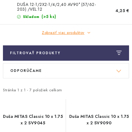
TRETRY
DUŠA 12-1/2X2-1/4/2,40 AV90° (57/62-
203) /VEL:12
4,25 €
TABUĽKA VEĽKOSTÍ BICYKLOV
(>5 ks)
Skladom
KONTAKT A OTVÁRACIE HODINY
Zobraziť viac produktov
ZNAČKY
FILTROVAŤ PRODUKTY
Tabuľka veľkostí bicyklov
Cenník servisu bicyklov
V
R
ODPORÚČAME
Návod SHIMANO
Návod BOSCH
Návod PANASONIC
ý
a
p
d
i
e
Stránka
1
z
1
-
7
položiek celkom
s
n
p
i
r
e
Duša MITAS Classic 10 x 1.75
Duša MITAS Classic 10 x 1.75
o
p
x 2 SV9045
x 2 SV9090