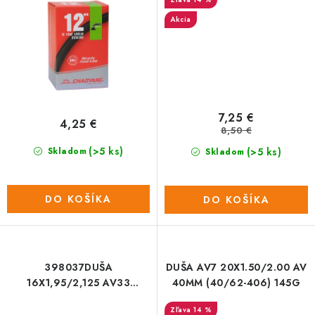
Akcia
7,25 €
4,25 €
8,50 €
(>5 ks)
(>5 ks)
Skladom
Skladom
DO KOŠÍKA
DO KOŠÍKA
398037DUŠA
DUŠA AV7 20X1.50/2.00 AV
16X1,95/2,125 AV33
40MM (40/62-406) 145G
(50/54-305) /VEL:16
14 %