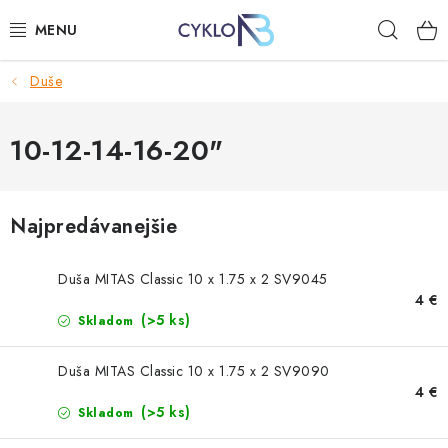
Prejsť
Hľad
na
obsah
Duše
E-BIKE
BICYKLE
10-12-14-16-20"
DOPLNKY
Najpredávanejšie
OBLEČENIE
Duša MITAS Classic 10 x 1.75 x 2 SV9045
NÁHRADNÉ DIELY
4 €
(>5 ks)
Skladom
NÁRADIE
Duša MITAS Classic 10 x 1.75 x 2 SV9090
4 €
PRILBY
(>5 ks)
Skladom