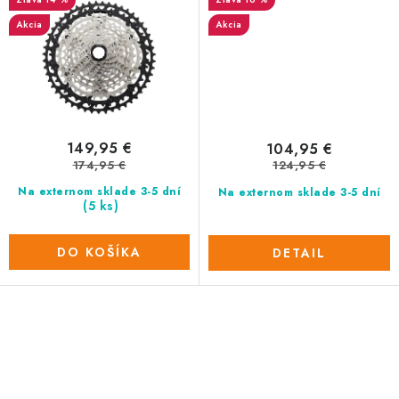
Akcia
Akcia
149,95 €
104,95 €
174,95 €
124,95 €
Na externom sklade 3-5 dní
Na externom sklade 3-5 dní
(5 ks)
DO KOŠÍKA
DETAIL
O
v
l