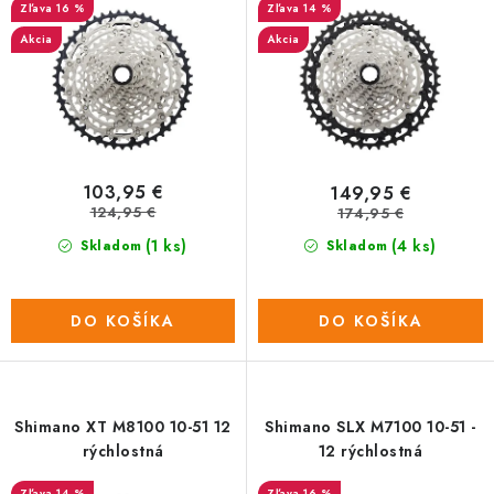
d
r
16 %
14 %
u
o
Akcia
Akcia
k
d
t
u
o
k
v
t
o
103,95 €
149,95 €
v
124,95 €
174,95 €
(1 ks)
(4 ks)
Skladom
Skladom
DO KOŠÍKA
DO KOŠÍKA
Shimano XT M8100 10-51 12
Shimano SLX M7100 10-51 -
rýchlostná
12 rýchlostná
14 %
16 %