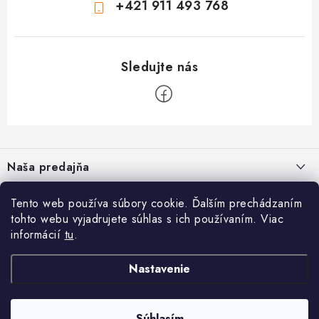
+421 911 493 768
Z
á
Naša predajňa
p
ä
Tento web používa súbory cookie. Ďalším prechádzaním
Informácie
t
tohto webu vyjadrujete súhlas s ich používaním. Viac
i
Blog
informácií
tu
.
CYKLO NB - Jozef Valach
,
Bezpečné platby
O nás
e
Prevádzka: Školská 1, 968 01 Nová Baňa
Napíšte nám
Nastavenie
Reklamačný formulár
Facebook
Google map - plánovanie cesty
Reklamačný poriadok
Pozrite Google mapu
Odstúpenie od zmluvy
Súhlasím
Obchodné podmienky