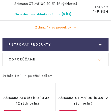
TRETRY
Shimano XT M8100 10-51 12 rýchlostná
174,95 €
149,95 €
TABUĽKA VEĽKOSTÍ BICYKLOV
(5 ks)
Na externom sklade 3-5 dní
KONTAKT A OTVÁRACIE HODINY
Zobraziť viac produktov
ZNAČKY
FILTROVAŤ PRODUKTY
Tabuľka veľkostí bicyklov
Cenník servisu bicyklov
V
R
ODPORÚČAME
Návod SHIMANO
Návod BOSCH
Návod PANASONIC
ý
a
p
d
i
e
Stránka
1
z
1
-
4
položiek celkom
s
n
p
i
r
e
Shimano SLX M7100 10-45 -
Shimano XT M8100 10-45 12
o
p
12 rýchlostná
rýchlostná