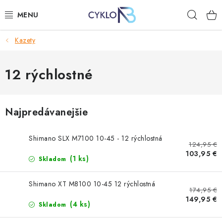
Prejsť
Hľad
na
obsah
Kazety
E-BIKE
BICYKLE
12 rýchlostné
DOPLNKY
Najpredávanejšie
OBLEČENIE
Shimano SLX M7100 10-45 - 12 rýchlostná
124,95 €
NÁHRADNÉ DIELY
103,95 €
(1 ks)
Skladom
NÁRADIE
Shimano XT M8100 10-45 12 rýchlostná
174,95 €
PRILBY
149,95 €
(4 ks)
Skladom