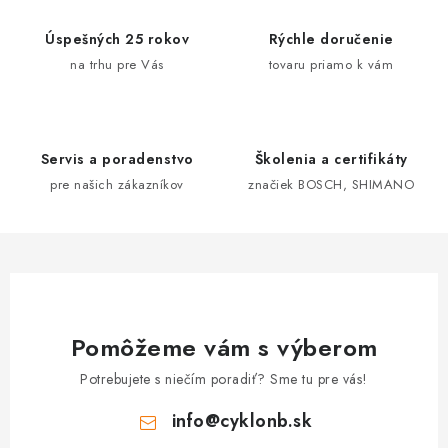
á
d
Úspešných 25 rokov
Rýchle doručenie
a
na trhu pre Vás
tovaru priamo k vám
c
i
e
Servis a poradenstvo
Školenia a certifikáty
p
pre našich zákazníkov
značiek BOSCH, SHIMANO
r
v
k
y
v
ý
Pomôžeme vám s výberom
p
i
Potrebujete s niečím poradiť? Sme tu pre vás!
s
info
@
cyklonb.sk
u