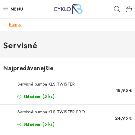
Prejsť
Hľad
na
obsah
Pumpy
E-BIKE
BICYKLE
Servisné
DOPLNKY
Najpredávanejšie
OBLEČENIE
Servisná pumpa KLS TWISTER
NÁHRADNÉ DIELY
18,95 €
(5 ks)
Skladom
NÁRADIE
Servisná pumpa KLS TWISTER PRO
24,95 €
PRILBY
(5 ks)
Skladom