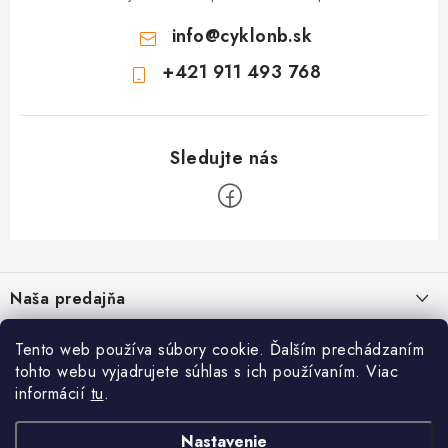
s
info
@
cyklonb.sk
u
+421 911 493 768
Z
á
Naša predajňa
p
ä
Informácie
Tento web používa súbory cookie. Ďalším prechádzaním
t
tohto webu vyjadrujete súhlas s ich používaním. Viac
i
Blog
informácií
tu
.
CYKLO NB - Jozef Valach
,
Bezpečné platby
O nás
e
Prevádzka: Školská 1, 968 01 Nová Baňa
Napíšte nám
Nastavenie
Reklamačný formulár