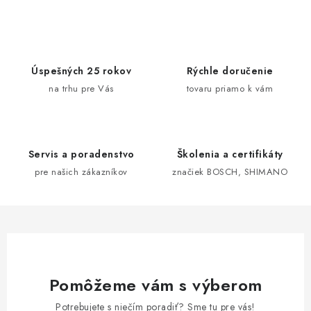
v
l
á
d
Úspešných 25 rokov
Rýchle doručenie
a
na trhu pre Vás
tovaru priamo k vám
c
i
e
Servis a poradenstvo
Školenia a certifikáty
p
pre našich zákazníkov
značiek BOSCH, SHIMANO
r
v
k
y
v
ý
Pomôžeme vám s výberom
p
i
Potrebujete s niečím poradiť? Sme tu pre vás!