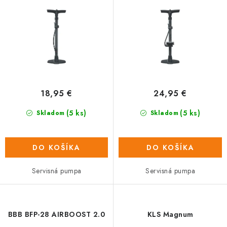
d
r
u
o
k
d
t
u
o
k
v
t
o
18,95 €
24,95 €
v
(5 ks)
(5 ks)
Skladom
Skladom
DO KOŠÍKA
DO KOŠÍKA
Servisná pumpa
Servisná pumpa
BBB BFP-28 AIRBOOST 2.0
KLS Magnum