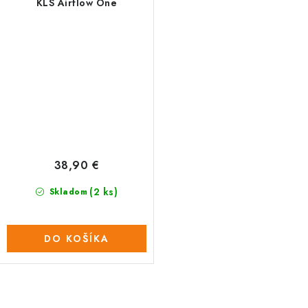
KLS Airflow One
38,90 €
(2 ks)
Skladom
DO KOŠÍKA
O