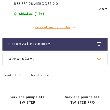
TRETRY
BBB BFP-28 AIRBOOST 2.0
36 €
TABUĽKA VEĽKOSTÍ BICYKLOV
(1 ks)
Skladom
KONTAKT A OTVÁRACIE HODINY
Zobraziť viac produktov
ZNAČKY
FILTROVAŤ PRODUKTY
Tabuľka veľkostí bicyklov
Cenník servisu bicyklov
V
R
ODPORÚČAME
Návod SHIMANO
Návod BOSCH
Návod PANASONIC
ý
a
p
d
i
e
Stránka
1
z
1
-
5
položiek celkom
s
n
p
i
r
e
Servisná pumpa KLS
Servisná pumpa KLS
o
p
TWISTER
TWISTER PRO