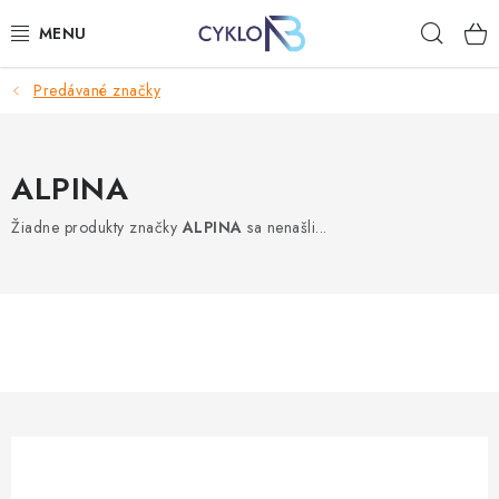
Prejsť
Hľad
na
obsah
Predávané značky
E-BIKE
BICYKLE
ALPINA
DOPLNKY
Žiadne produkty značky
ALPINA
sa nenašli...
OBLEČENIE
NÁHRADNÉ DIELY
NÁRADIE
PRILBY