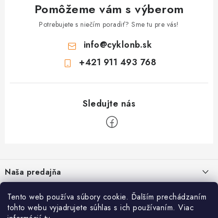
TRETRY
Pomôžeme vám s výberom
Potrebujete s niečím poradiť? Sme tu pre vás!
TABUĽKA VEĽKOSTÍ BICYKLOV
info
@
cyklonb.sk
KONTAKT A OTVÁRACIE HODINY
+421 911 493 768
ZNAČKY
Tabuľka veľkostí bicyklov
Cenník servisu bicyklov
Návod SHIMANO
Návod BOSCH
Návod PANASONIC
Z
á
Naša predajňa
p
ä
Tento web používa súbory cookie. Ďalším prechádzaním
Informácie
t
tohto webu vyjadrujete súhlas s ich používaním. Viac
i
Blog