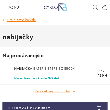
Prejsť
Hľad
na
obsah
Pre elektro bicykle
E-BIKE
BICYKLE
nabijačky
DOPLNKY
Najpredávanejšie
OBLEČENIE
NABIJAČKA BATERIE STEPS EC-E8004
179 €
NÁHRADNÉ DIELY
159 €
Na externom sklade 3-5 dní
NÁRADIE
Zobraziť viac produktov
PRILBY
FILTROVAŤ PRODUKTY