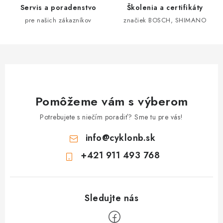
Servis a poradenstvo
Školenia a certifikáty
p
pre našich zákazníkov
značiek BOSCH, SHIMANO
r
v
k
y
v
ý
Pomôžeme vám s výberom
p
i
Potrebujete s niečím poradiť? Sme tu pre vás!
s
info
@
cyklonb.sk
u
+421 911 493 768