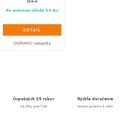
v
179 €
Na externom sklade 3-5 dní
DETAIL
SHIMANO nabijačka
O
v
l
á
d
Úspešných 25 rokov
Rýchle doručenie
a
na trhu pre Vás
tovaru priamo k vám
c
i
e