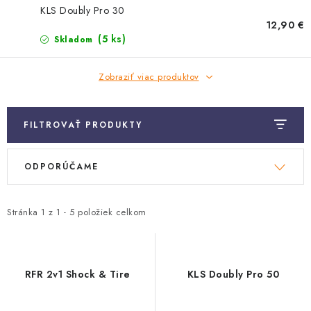
TRETRY
KLS Doubly Pro 30
12,90 €
TABUĽKA VEĽKOSTÍ BICYKLOV
(5 ks)
Skladom
KONTAKT A OTVÁRACIE HODINY
Zobraziť viac produktov
ZNAČKY
FILTROVAŤ PRODUKTY
Tabuľka veľkostí bicyklov
Cenník servisu bicyklov
V
R
ODPORÚČAME
Návod SHIMANO
Návod BOSCH
Návod PANASONIC
ý
a
p
d
i
e
Stránka
1
z
1
-
5
položiek celkom
s
n
p
i
r
e
RFR 2v1 Shock & Tire
KLS Doubly Pro 50
o
p