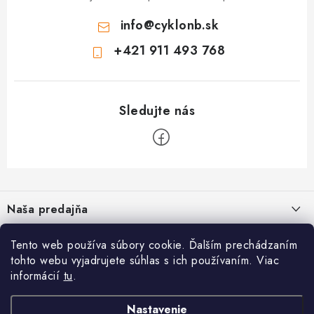
s
info
@
cyklonb.sk
u
+421 911 493 768
Z
á
Naša predajňa
p
ä
Informácie
Tento web používa súbory cookie. Ďalším prechádzaním
t
tohto webu vyjadrujete súhlas s ich používaním. Viac
i
Blog
informácií
tu
.
CYKLO NB - Jozef Valach
,
Bezpečné platby
O nás
e
Prevádzka: Školská 1, 968 01 Nová Baňa
Napíšte nám
Nastavenie
Reklamačný formulár