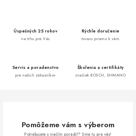
v
l
á
d
Úspešných 25 rokov
Rýchle doručenie
a
na trhu pre Vás
tovaru priamo k vám
c
i
e
Servis a poradenstvo
Školenia a certifikáty
p
pre našich zákazníkov
značiek BOSCH, SHIMANO
r
v
k
y
v
ý
Pomôžeme vám s výberom
p
i
Potrebujete s niečím poradiť? Sme tu pre vás!