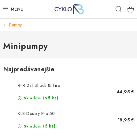
Prejsť
Hľad
na
obsah
Pumpy
E-BIKE
BICYKLE
Minipumpy
DOPLNKY
Najpredávanejšie
OBLEČENIE
RFR 2v1 Shock & Tire
NÁHRADNÉ DIELY
44,95 €
(>5 ks)
Skladom
NÁRADIE
KLS Doubly Pro 50
18,95 €
PRILBY
(5 ks)
Skladom