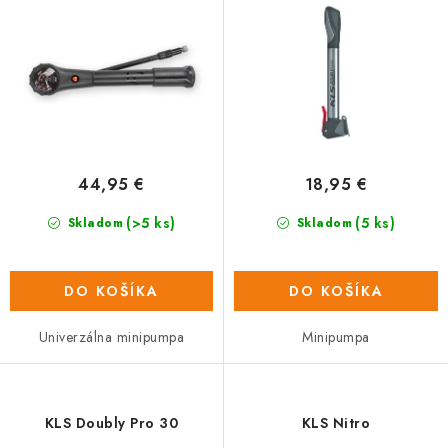
d
r
u
o
k
d
t
u
o
k
v
t
o
44,95 €
18,95 €
v
(>5 ks)
(5 ks)
Skladom
Skladom
DO KOŠÍKA
DO KOŠÍKA
Univerzálna minipumpa
Minipumpa
KLS Doubly Pro 30
KLS Nitro