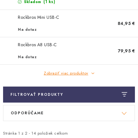
TRETRY
(1 ks)
Skladom
TABUĽKA VEĽKOSTÍ BICYKLOV
Rockbros Mini USB-C
84,95 €
Na dotaz
KONTAKT A OTVÁRACIE HODINY
Rockbros A8 USB-C
ZNAČKY
79,95 €
Na dotaz
Tabuľka veľkostí bicyklov
Cenník servisu bicyklov
Zobraziť viac produktov
Návod SHIMANO
Návod BOSCH
Návod PANASONIC
FILTROVAŤ PRODUKTY
V
R
ODPORÚČAME
ý
a
p
d
i
e
Stránka
1
z
2
-
14
položiek celkom