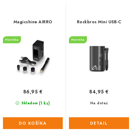
s
n
p
i
r
e
Magicshine AIRRO
Rockbros Mini USB-C
o
p
d
r
Novinka
Novinka
u
o
k
d
t
u
o
k
v
t
o
86,95 €
84,95 €
v
(1 ks)
Skladom
Na dotaz
DO KOŠÍKA
DETAIL