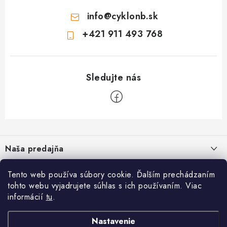
info
@
cyklonb.sk
+421 911 493 768
Z
á
Naša predajňa
p
ä
Tento web používa súbory cookie. Ďalším prechádzaním
Informácie
t
tohto webu vyjadrujete súhlas s ich používaním. Viac
i
Blog
informácií
tu
.
CYKLO NB - Jozef Valach
,
Bezpečné platby
O nás
e
Prevádzka: Školská 1, 968 01 Nová Baňa
Napíšte nám
Nastavenie
Reklamačný formulár
Facebook