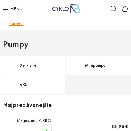
Prejsť
Hľad
na
obsah
Náradie
E-BIKE
BICYKLE
Pumpy
DOPLNKY
Servisné
Minipumpy
OBLEČENIE
AKU
NÁHRADNÉ DIELY
NÁRADIE
Najpredávanejšie
PRILBY
Magicshine AIRRO
86,95 €