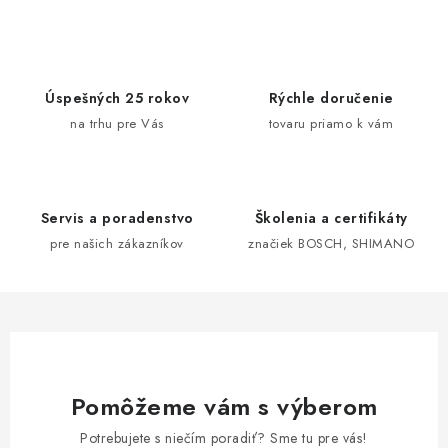
c
á
n
i
k
e
o
p
Úspešných 25 rokov
Rýchle doručenie
v
r
na trhu pre Vás
tovaru priamo k vám
a
v
n
k
i
y
e
v
Servis a poradenstvo
Školenia a certifikáty
ý
pre našich zákazníkov
značiek BOSCH, SHIMANO
p
i
s
u
Pomôžeme vám s výberom
Potrebujete s niečím poradiť? Sme tu pre vás!