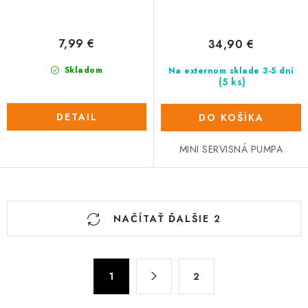
7,99 €
34,90 €
Skladom
Na externom sklade 3-5 dní
(5 ks)
DETAIL
DO KOŠÍKA
MINI SERVISNÁ PUMPA
O
NAČÍTAŤ ĎALŠIE 2
v
l
á
S
d
1
2
t
a
r