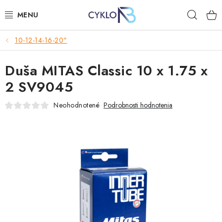
Prejsť
Hľad
na
obsah
10-12-14-16-20"
E-BIKE
Duša MITAS Classic 10 x 1.75 x
BICYKLE
2 SV9045
DOPLNKY
Neohodnotené
Podrobnosti hodnotenia
OBLEČENIE
NÁHRADNÉ DIELY
NÁRADIE
PRILBY