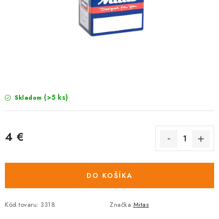
TRETRY
TABUĽKA VEĽKOSTÍ BICYKLOV
KONTAKT A OTVÁRACIE HODINY
ZNAČKY
(>5 ks)
Skladom
Tabuľka veľkostí bicyklov
Cenník servisu bicyklov
Návod SHIMANO
Návod BOSCH
Návod PANASONIC
4 €
Jednotková
cena:
DO KOŠÍKA
Kód tovaru:
3318
Značka:
Mitas