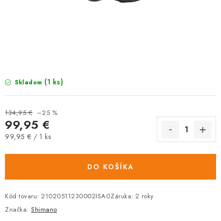
TRETRY
TABUĽKA VEĽKOSTÍ BICYKLOV
KONTAKT A OTVÁRACIE HODINY
ZNAČKY
(1 ks)
Skladom
Tabuľka veľkostí bicyklov
Cenník servisu bicyklov
134,95 €
–25 %
99,95 €
Návod SHIMANO
Návod BOSCH
Návod PANASONIC
Jednotková
99,95 € / 1 ks
cena:
DO KOŠÍKA
Kód tovaru:
21020511230002ISA0
Záruka
:
2 roky
Značka:
Shimano