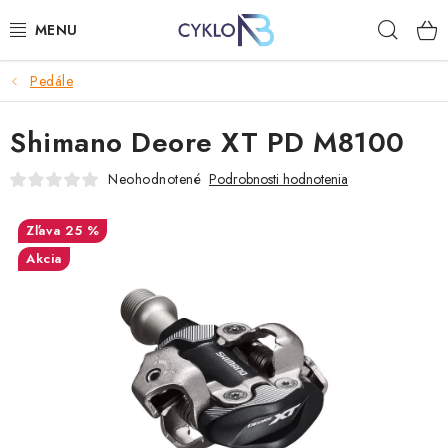
Prejsť
Hľad
na
obsah
Pedále
E-BIKE
Shimano Deore XT PD M8100
BICYKLE
Neohodnotené
Podrobnosti hodnotenia
DOPLNKY
25 %
OBLEČENIE
Akcia
NÁHRADNÉ DIELY
NÁRADIE
PRILBY