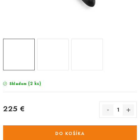
TRETRY
TABUĽKA VEĽKOSTÍ BICYKLOV
KONTAKT A OTVÁRACIE HODINY
ZNAČKY
Tabuľka veľkostí bicyklov
Cenník servisu bicyklov
Návod SHIMANO
Návod BOSCH
Návod PANASONIC
(2 ks)
Skladom
225 €
Jednotková
cena:
DO KOŠÍKA