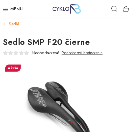
Prejsť
Hľad
na
obsah
Sedlá
E-BIKE
Sedlo SMP F20 čierne
BICYKLE
Neohodnotené
Podrobnosti hodnotenia
DOPLNKY
Akcia
OBLEČENIE
NÁHRADNÉ DIELY
NÁRADIE
PRILBY