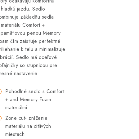
torý očakávajú komfortnú
 hladkú jazdu. Sedlo
ombinuje základňu sedla
 materiálu Comfort +
 pamäťovou penou Memory
oam čím zaisťuje perfektné
riliehanie k telu a minimalizuje
ibrácií. Sedlo má oceľové
oľajničky so stupnicou pre
resné nastavenie.
Pohodlné sedlo s Comfort
+ and Memory Foam
materiálmi
Zone cut- zníženie
materiálu na citlivých
miestach