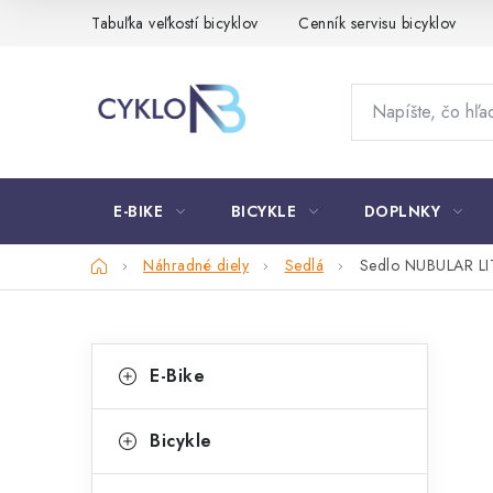
Prejsť
Tabuľka veľkostí bicyklov
Cenník servisu bicyklov
na
obsah
E-BIKE
BICYKLE
DOPLNKY
Domov
Náhradné diely
Sedlá
Sedlo NUBULAR LIT
B
K
Preskočiť
E-Bike
kategórie
a
o
t
č
Bicykle
e
n