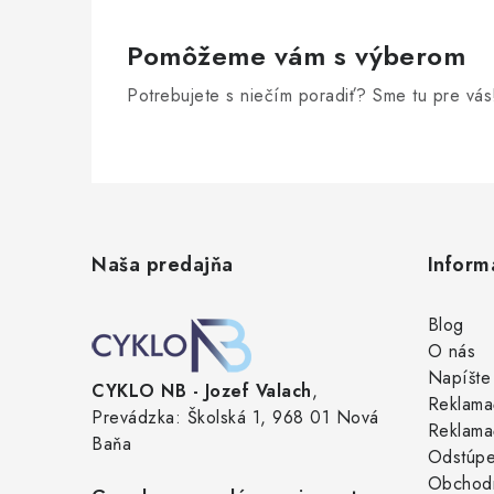
Pomôžeme vám s výberom
Potrebujete s niečím poradiť? Sme tu pre vás
Z
á
Naša predajňa
Inform
p
ä
Blog
O nás
t
Napíšte
CYKLO NB - Jozef Valach
,
i
Reklama
Prevádzka: Školská 1, 968 01 Nová
Reklama
e
Baňa
Odstúpe
Obchod