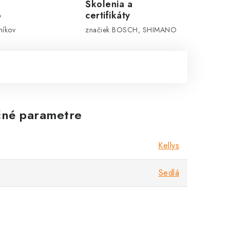
Školenia a
o
certifikáty
níkov
značiek BOSCH, SHIMANO
né parametre
Kellys
Sedlá