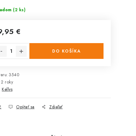
ladom
(2 ks)
9,95 €
notková
na:
DO KOŠÍKA
aru:
3540
2 roky
:
Kellys
č
Opýtať sa
Zdieľať