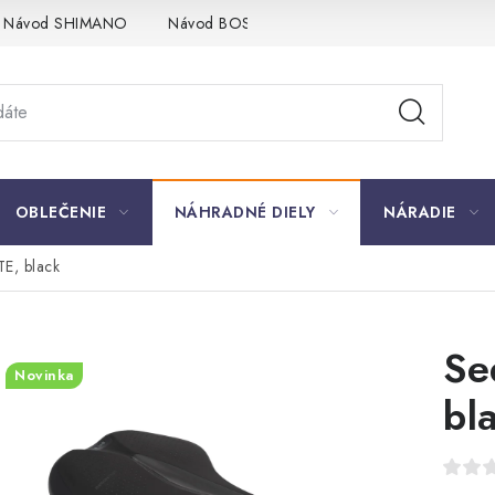
Návod SHIMANO
Návod BOSCH
Návod PANASONIC
OBLEČENIE
NÁHRADNÉ DIELY
NÁRADIE
E, black
Se
Novinka
bl