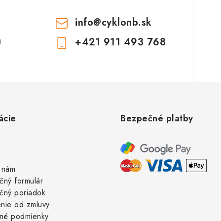
info
@
cyklonb.sk
+421 911 493 768
!
ácie
Bezpečné platby
 nám
čný formulár
čný poriadok
nie od zmluvy
né podmienky