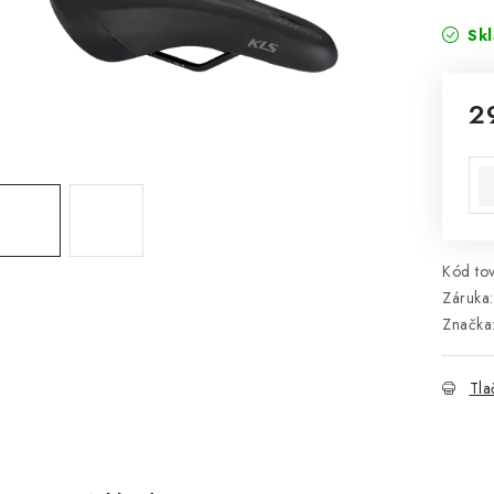
Sk
2
Jed
ce
Kód tov
Záruka
:
Značka
Tla