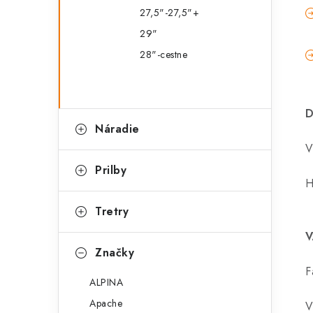
27,5"-27,5"+
29"
28"-cestne
D
Náradie
V
Prilby
H
Tretry
V
Značky
F
ALPINA
Apache
V