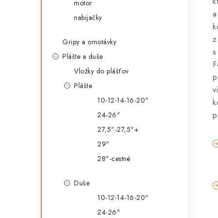
k
motor
a
nabijačky
k
z
Gripy a omotávky
s
Plášte a duše
F
Vložky do plášťov
p
Plášte
v
10-12-14-16-20"
k
p
24-26"
27,5"-27,5"+
29"
28"-cestné
Duše
10-12-14-16-20"
24-26"