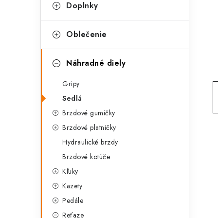
g
Doplnky
ý
ó
p
r
Oblečenie
a
i
Náhradné diely
e
n
Gripy
e
Sedlá
l
Brzdové gumičky
Brzdové platničky
Hydraulické brzdy
Brzdové kotúče
Kľuky
Kazety
Pedále
Reťaze