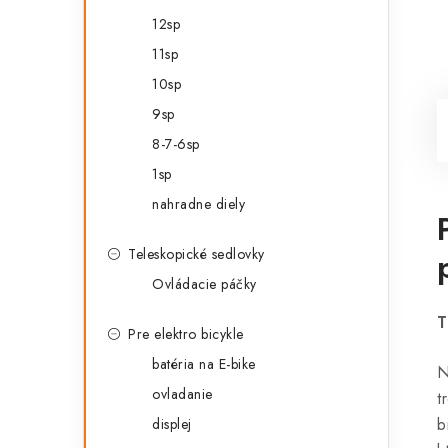
12sp
11sp
10sp
9sp
8-7-6sp
1sp
nahradne diely
Teleskopické sedlovky
Ovládacie páčky
T
Pre elektro bicykle
batéria na E-bike
N
ovladanie
t
b
displej