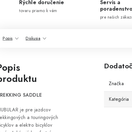
Rýchle doručenie
Servis a
poradenstv
tovaru priamo k vám
pre našich zákaz
Popis
Diskusia
Popis
Dodatoč
produktu
Značka
REKKING SADDLE
Kategória
UBULAR je pre jazdcov
rekkingových a touringových
icyklov a elektro bicyklov