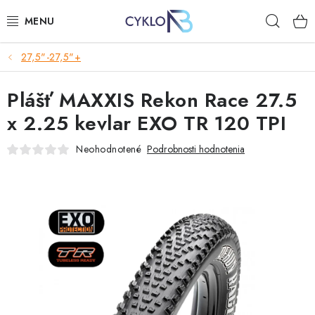
Prejsť
Hľad
na
obsah
27,5"-27,5"+
E-BIKE
Plášť MAXXIS Rekon Race 27.5
BICYKLE
x 2.25 kevlar EXO TR 120 TPI
DOPLNKY
Neohodnotené
Podrobnosti hodnotenia
OBLEČENIE
NÁHRADNÉ DIELY
NÁRADIE
PRILBY