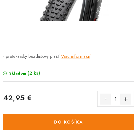
TRETRY
TABUĽKA VEĽKOSTÍ BICYKLOV
KONTAKT A OTVÁRACIE HODINY
ZNAČKY
- pretekársky bezdušový plášť
Viac informácií
Tabuľka veľkostí bicyklov
Cenník servisu bicyklov
(2 ks)
Skladom
Návod SHIMANO
Návod BOSCH
Návod PANASONIC
42,95 €
Jednotková
cena:
DO KOŠÍKA