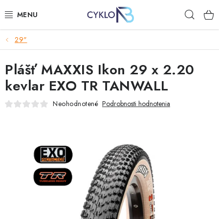
Prejsť
Hľad
na
obsah
29"
E-BIKE
Plášť MAXXIS Ikon 29 x 2.20
BICYKLE
kevlar EXO TR TANWALL
DOPLNKY
Neohodnotené
Podrobnosti hodnotenia
OBLEČENIE
NÁHRADNÉ DIELY
NÁRADIE
PRILBY