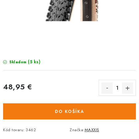
TRETRY
TABUĽKA VEĽKOSTÍ BICYKLOV
KONTAKT A OTVÁRACIE HODINY
ZNAČKY
(5 ks)
Skladom
Tabuľka veľkostí bicyklov
Cenník servisu bicyklov
Návod SHIMANO
Návod BOSCH
Návod PANASONIC
48,95 €
Jednotková
cena:
DO KOŠÍKA
Kód tovaru:
3462
Značka:
MAXXIS