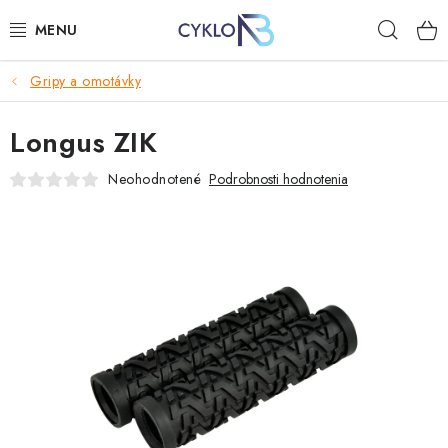
Prejsť
Hľad
na
obsah
Gripy a omotávky
E-BIKE
Longus ZIK
BICYKLE
Neohodnotené
Podrobnosti hodnotenia
DOPLNKY
OBLEČENIE
NÁHRADNÉ DIELY
NÁRADIE
PRILBY