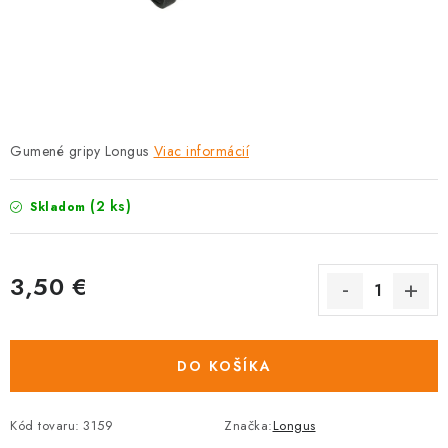
TRETRY
TABUĽKA VEĽKOSTÍ BICYKLOV
KONTAKT A OTVÁRACIE HODINY
Gumené gripy Longus
Viac informácií
ZNAČKY
(2 ks)
Skladom
Tabuľka veľkostí bicyklov
Cenník servisu bicyklov
Návod SHIMANO
Návod BOSCH
Návod PANASONIC
3,50 €
Jednotková
cena:
DO KOŠÍKA
Kód tovaru:
3159
Značka:
Longus