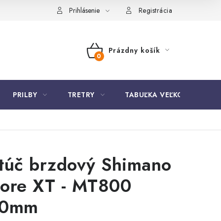
Prihlásenie
Registrácia
Prázdny košík
NÁKUPNÝ
KOŠÍK
PRILBY
TRETRY
TABUĽKA VEĽKOSTÍ BICYK
túč brzdový Shimano
ore XT - MT800
40mm