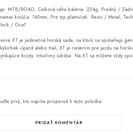
yp: MTB/ROAD, Celková váha balenia: 224g, Predný / Zadný
riemer kotúča: 140mm, Pre typ platničiek: Resin / Metal, Tech
liník / Oceľ
eore XT je jedinečná horská sada, na ktorú sa spoliehajú gen
kýkoľvek výjazd alebo trail, XT je riešením pre jazdu na horsko
ynikajúce brzdy. Intuitívny údržba. Na XT sa môžete vždy spo
uďte prvý, kto napíše príspevok k tejto položke.
PRIDAŤ KOMENTÁR