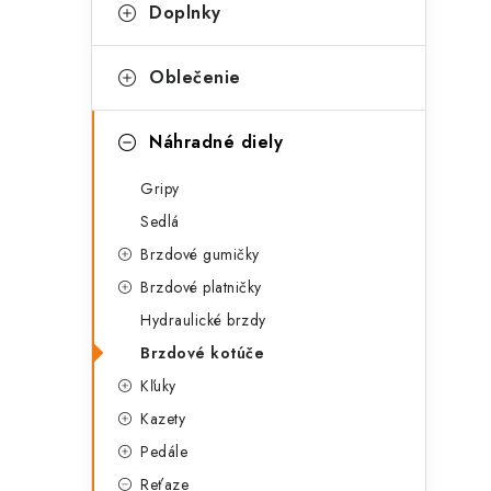
g
Doplnky
ý
ó
p
r
Oblečenie
a
i
Náhradné diely
e
n
Gripy
e
Sedlá
l
Brzdové gumičky
Brzdové platničky
Hydraulické brzdy
Brzdové kotúče
Kľuky
Kazety
Pedále
Reťaze