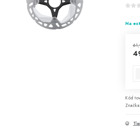
Na ex
61,
4
Jed
ce
Kód tov
Značka
Tla