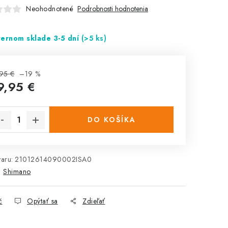
Neohodnotené
Podrobnosti hodnotenia
ternom sklade 3-5 dní
(>5 ks)
95 €
–19 %
9,95 €
notková
na:
DO KOŠÍKA
aru:
21012614090002ISA0
:
Shimano
č
Opýtať sa
Zdieľať