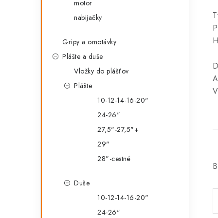
motor
T
nabijačky
P
H
Gripy a omotávky
Plášte a duše
D
Vložky do plášťov
A
Plášte
V
10-12-14-16-20"
24-26"
27,5"-27,5"+
29"
28"-cestné
B
Duše
10-12-14-16-20"
24-26"