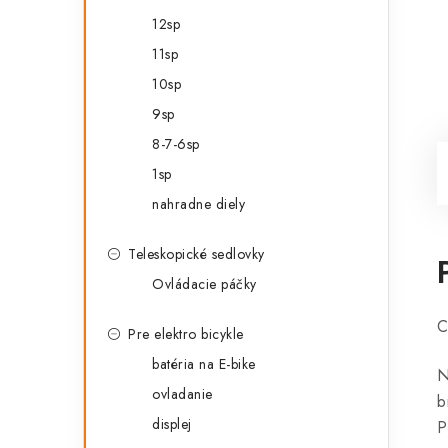
12sp
11sp
10sp
9sp
8-7-6sp
1sp
nahradne diely
Teleskopické sedlovky
Ovládacie páčky
C
Pre elektro bicykle
batéria na E-bike
N
ovladanie
b
displej
P