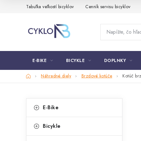
Prejsť
Tabuľka veľkostí bicyklov
Cenník servisu bicyklov
na
obsah
E-BIKE
BICYKLE
DOPLNKY
Domov
Náhradné diely
Brzdové kotúče
Kotúč b
B
K
Preskočiť
E-Bike
kategórie
a
o
t
č
Bicykle
e
n