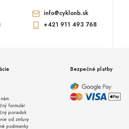
info
@
cyklonb.sk
+421 911 493 768
!
ácie
Bezpečné platby
 nám
čný formulár
čný poriadok
nie od zmluvy
né podmienky