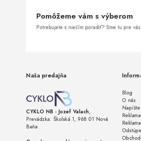
Pomôžeme vám s výberom
Potrebujete s niečím poradiť? Sme tu pre vás
Z
á
Naša predajňa
Inform
p
ä
Blog
O nás
t
Napíšte
CYKLO NB - Jozef Valach
,
i
Reklama
Prevádzka: Školská 1, 968 01 Nová
Reklama
e
Baňa
Odstúpe
Obchod