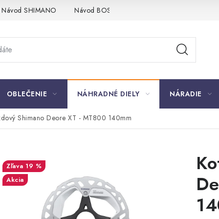
Návod SHIMANO
Návod BOSCH
Návod PANASONIC
OBLEČENIE
NÁHRADNÉ DIELY
NÁRADIE
rzdový Shimano Deore XT - MT800 140mm
Ko
19 %
De
Akcia
1