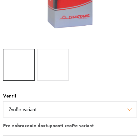
TRETRY
TABUĽKA VEĽKOSTÍ BICYKLOV
KONTAKT A OTVÁRACIE HODINY
ZNAČKY
Tabuľka veľkostí bicyklov
Cenník servisu bicyklov
Návod SHIMANO
Návod BOSCH
Návod PANASONIC
Ventil