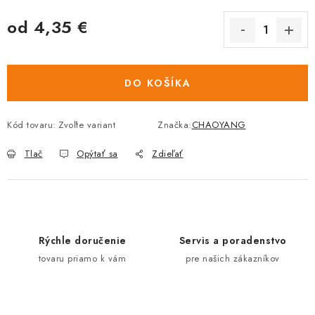
od
4,35 €
Jednotková
cena:
DO KOŠÍKA
Kód tovaru:
Zvoľte variant
Značka:
CHAOYANG
Tlač
Opýtať sa
Zdieľať
Rýchle doručenie
Servis a poradenstvo
tovaru priamo k vám
pre našich zákazníkov