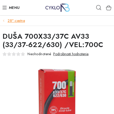
Prejsť
Hľad
na
obsah
28"-cestne
E-BIKE
DUŠA 700X33/37C AV33
BICYKLE
(33/37-622/630) /VEL:700C
DOPLNKY
Neohodnotené
Podrobnosti hodnotenia
OBLEČENIE
NÁHRADNÉ DIELY
NÁRADIE
PRILBY