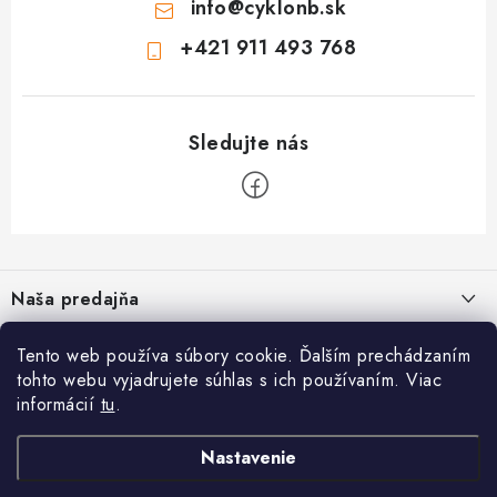
info
@
cyklonb.sk
+421 911 493 768
Z
á
Naša predajňa
p
ä
Informácie
Tento web používa súbory cookie. Ďalším prechádzaním
t
tohto webu vyjadrujete súhlas s ich používaním. Viac
i
Blog
informácií
tu
.
CYKLO NB - Jozef Valach
,
Bezpečné platby
O nás
e
Prevádzka: Školská 1, 968 01 Nová Baňa
Napíšte nám
Nastavenie
Reklamačný formulár
Facebook
Google map - plánovanie cesty
Reklamačný poriadok