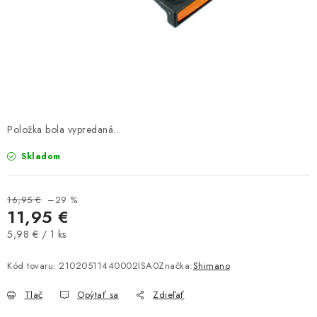
TRETRY
TABUĽKA VEĽKOSTÍ BICYKLOV
KONTAKT A OTVÁRACIE HODINY
ZNAČKY
Položka bola vypredaná…
Tabuľka veľkostí bicyklov
Cenník servisu bicyklov
Skladom
Návod SHIMANO
Návod BOSCH
Návod PANASONIC
16,95 €
–29 %
11,95 €
Jednotková
5,98 € / 1 ks
cena:
Kód tovaru:
21020511440002ISA0
Značka:
Shimano
Tlač
Opýtať sa
Zdieľať