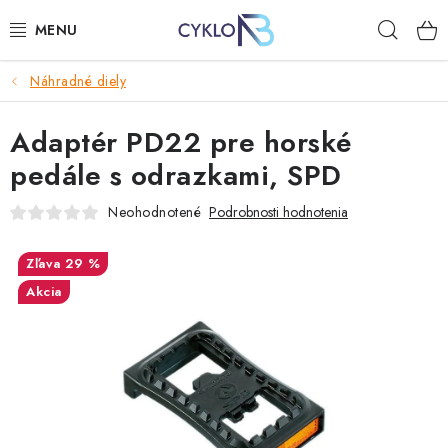
Prejsť
Hľad
na
obsah
Náhradné diely
E-BIKE
Adaptér PD22 pre horské
BICYKLE
pedále s odrazkami, SPD
DOPLNKY
Neohodnotené
Podrobnosti hodnotenia
OBLEČENIE
29 %
Akcia
NÁHRADNÉ DIELY
NÁRADIE
PRILBY