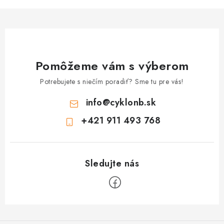
Pomôžeme vám s výberom
Potrebujete s niečím poradiť? Sme tu pre vás!
info
@
cyklonb.sk
+421 911 493 768
Z