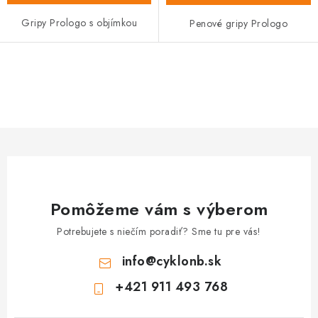
Gripy Prologo s objímkou
Penové gripy Prologo
O
v
l
á
d
a
c
Pomôžeme vám s výberom
i
e
Potrebujete s niečím poradiť? Sme tu pre vás!
p
info
@
cyklonb.sk
r
v
+421 911 493 768
k