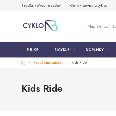
Prejsť
Tabuľka veľkostí bicyklov
Cenník servisu bicyklov
na
obsah
E-BIKE
BICYKLE
DOPLNKY
Domov
Predávané značky
Kids Ride
Kids Ride