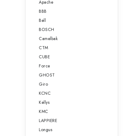
Apache
BBB
Bell
i
BOSCH
Camelbak
CTM
r
CUBE
Force
GHOST
Giro
KCNC
Kellys
KMC
LAPPIERE
i
Longus