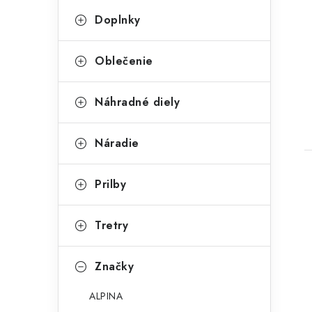
g
Doplnky
ó
r
Oblečenie
t
i
Náhradné diely
e
Náradie
Prilby
Tretry
l
Značky
ALPINA