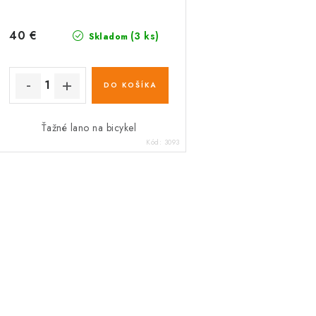
d
d
u
u
40 €
(3 ks)
Skladom
k
k
t
DO KOŠÍKA
o
o
Ťažné lano na bicykel
v
v
Kód:
3093
O
v
á
d