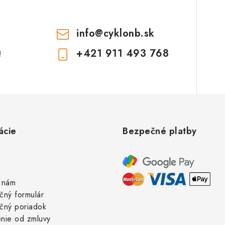
info
@
cyklonb.sk
+421 911 493 768
!
ácie
Bezpečné platby
 nám
čný formulár
čný poriadok
nie od zmluvy