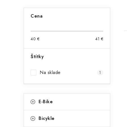
B
Cena
o
č
40
€
41
€
n
ý
Štítky
p
i
Na sklade
1
a
n
K
e
Preskočiť
E-Bike
kategórie
a
l
t
Bicykle
e