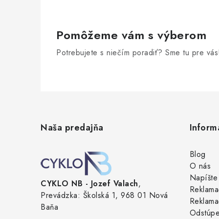
Pomôžeme vám s výberom
Potrebujete s niečím poradiť? Sme tu pre vás
Z
á
Naša predajňa
Inform
p
ä
Blog
O nás
t
Napíšte
CYKLO NB - Jozef Valach
,
i
Reklama
Prevádzka: Školská 1, 968 01 Nová
Reklama
e
Baňa
Odstúpe