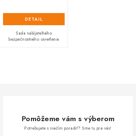
DETAIL
Sada nabíjateľného
bezpečnostného osvetlenia
O
v
l
á
d
a
c
Pomôžeme vám s výberom
i
e
Potrebujete s niečím poradiť? Sme tu pre vás!