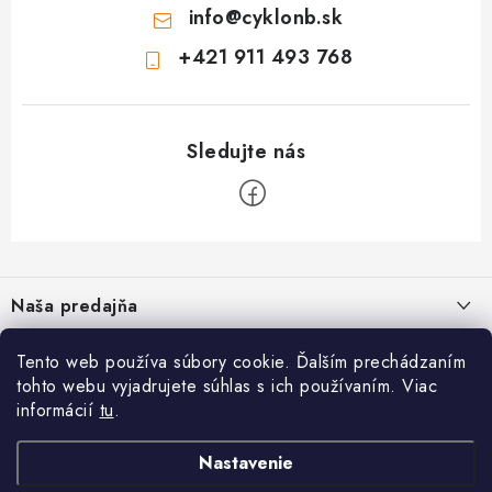
p
info
@
cyklonb.sk
r
v
+421 911 493 768
k
y
v
ý
p
i
Z
s
á
u
Naša predajňa
p
ä
Informácie
Tento web používa súbory cookie. Ďalším prechádzaním
t
tohto webu vyjadrujete súhlas s ich používaním. Viac
i
Blog
informácií
tu
.
CYKLO NB - Jozef Valach
,
Bezpečné platby
O nás
e
Prevádzka: Školská 1, 968 01 Nová Baňa
Napíšte nám
Nastavenie
Reklamačný formulár
Facebook
Google map - plánovanie cesty