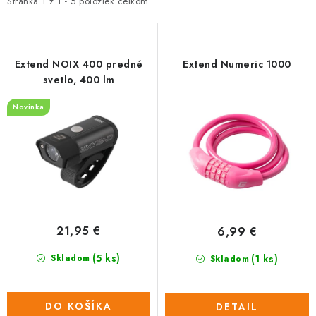
i
e
TRETRY
Stránka
1
z
1
-
5
položiek celkom
s
n
TABUĽKA VEĽKOSTÍ BICYKLOV
p
i
r
e
Extend NOIX 400 predné
Extend Numeric 1000
KONTAKT A OTVÁRACIE HODINY
o
p
svetlo, 400 lm
d
r
Novinka
ZNAČKY
u
o
k
d
Tabuľka veľkostí bicyklov
Cenník servisu bicyklov
t
u
Návod SHIMANO
Návod BOSCH
Návod PANASONIC
o
k
v
t
o
21,95 €
6,99 €
v
(5 ks)
(1 ks)
Skladom
Skladom
DO KOŠÍKA
DETAIL