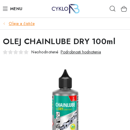
Prejsť
Hľad
na
obsah
Oleje a čističe
E-BIKE
OLEJ CHAINLUBE DRY 100ml
BICYKLE
Neohodnotené
Podrobnosti hodnotenia
DOPLNKY
OBLEČENIE
NÁHRADNÉ DIELY
NÁRADIE
PRILBY