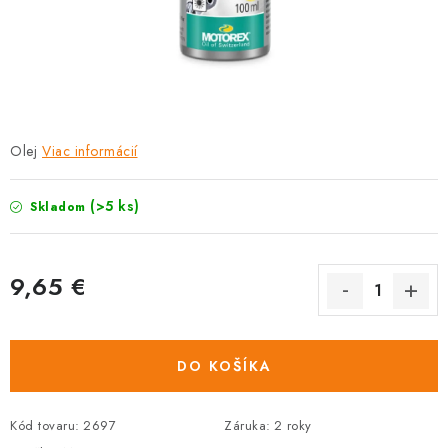
TRETRY
TABUĽKA VEĽKOSTÍ BICYKLOV
KONTAKT A OTVÁRACIE HODINY
Olej
Viac informácií
ZNAČKY
(>5 ks)
Skladom
Tabuľka veľkostí bicyklov
Cenník servisu bicyklov
Návod SHIMANO
Návod BOSCH
Návod PANASONIC
9,65 €
Jednotková
cena:
DO KOŠÍKA
Kód tovaru:
2697
Záruka
:
2 roky