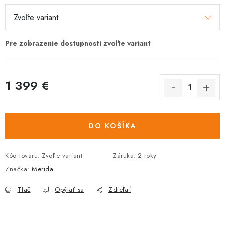
1 399 €
Jednotková
cena:
DO KOŠÍKA
Kód tovaru:
Zvoľte variant
Záruka
:
2 roky
Značka:
Merida
Tlač
Opýtať sa
Zdieľať