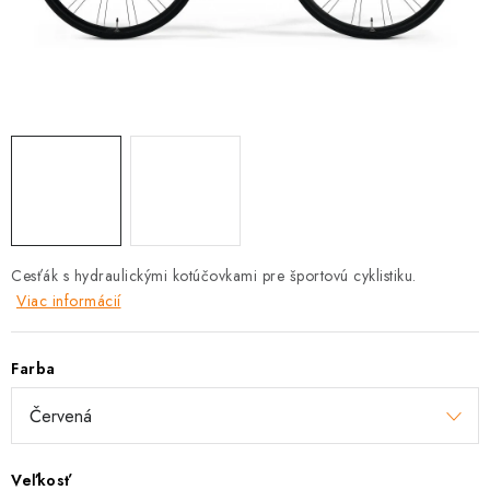
TRETRY
TABUĽKA VEĽKOSTÍ BICYKLOV
KONTAKT A OTVÁRACIE HODINY
ZNAČKY
Tabuľka veľkostí bicyklov
Cenník servisu bicyklov
Návod SHIMANO
Návod BOSCH
Návod PANASONIC
Cesťák s hydraulickými kotúčovkami pre športovú cyklistiku.
Viac informácií
Farba
Veľkosť