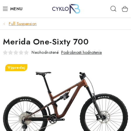
Prejsť
Hľad
na
obsah
Full Suspension
E-BIKE
Merida One-Sixty 700
BICYKLE
Neohodnotené
Podrobnosti hodnotenia
DOPLNKY
Výpredaj
OBLEČENIE
NÁHRADNÉ DIELY
NÁRADIE
PRILBY