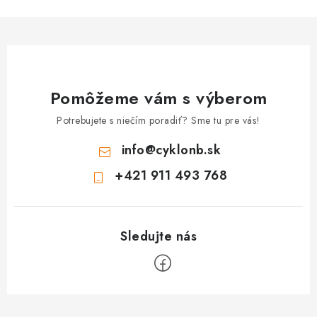
Pomôžeme vám s výberom
Potrebujete s niečím poradiť? Sme tu pre vás!
info
@
cyklonb.sk
+421 911 493 768
Z