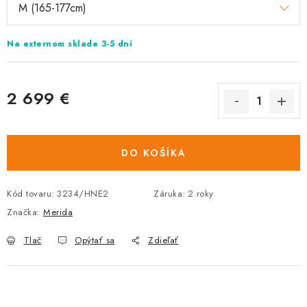
Na externom sklade 3-5 dní
2 699 €
Jednotková
cena:
DO KOŠÍKA
Kód tovaru:
3234/HNE2
Záruka
:
2 roky
Značka:
Merida
Tlač
Opýtať sa
Zdieľať