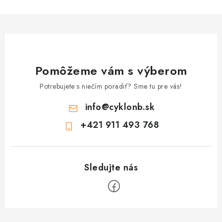
Pomôžeme vám s výberom
Potrebujete s niečím poradiť? Sme tu pre vás!
info
@
cyklonb.sk
+421 911 493 768
Z