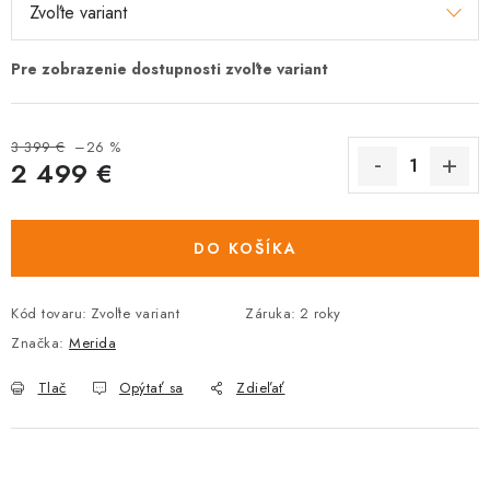
3 399 €
–26 %
2 499 €
Jednotková
cena:
DO KOŠÍKA
Kód tovaru:
Zvoľte variant
Záruka
:
2 roky
Značka:
Merida
Tlač
Opýtať sa
Zdieľať