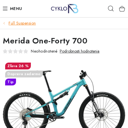
Prejsť
Hľad
na
obsah
Full Suspension
E-BIKE
Merida One-Forty 700
BICYKLE
Neohodnotené
Podrobnosti hodnotenia
DOPLNKY
26 %
OBLEČENIE
Doprava zadarmo
Tip
NÁHRADNÉ DIELY
NÁRADIE
PRILBY