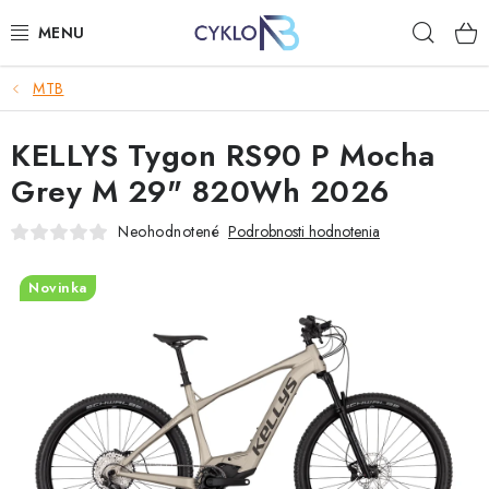
Prejsť
Hľad
na
obsah
MTB
E-BIKE
KELLYS Tygon RS90 P Mocha
BICYKLE
Grey M 29" 820Wh 2026
DOPLNKY
Neohodnotené
Podrobnosti hodnotenia
OBLEČENIE
Novinka
NÁHRADNÉ DIELY
NÁRADIE
PRILBY