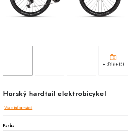
TRETRY
TABUĽKA VEĽKOSTÍ BICYKLOV
KONTAKT A OTVÁRACIE HODINY
ZNAČKY
Tabuľka veľkostí bicyklov
Cenník servisu bicyklov
+ ďalšie (3)
Návod SHIMANO
Návod BOSCH
Návod PANASONIC
Horský hardtail elektrobicykel
Viac informácií
Farba