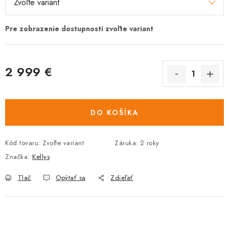
2 999 €
Jednotková
cena:
DO KOŠÍKA
Kód tovaru:
Zvoľte variant
Záruka
:
2 roky
Značka:
Kellys
Tlač
Opýtať sa
Zdieľať