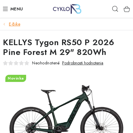
Prejsť
Hľad
na
obsah
E-Bike
E-BIKE
KELLYS Tygon RS50 P 2026
BICYKLE
Pine Forest M 29" 820Wh
DOPLNKY
Neohodnotené
Podrobnosti hodnotenia
OBLEČENIE
Novinka
NÁHRADNÉ DIELY
NÁRADIE
PRILBY