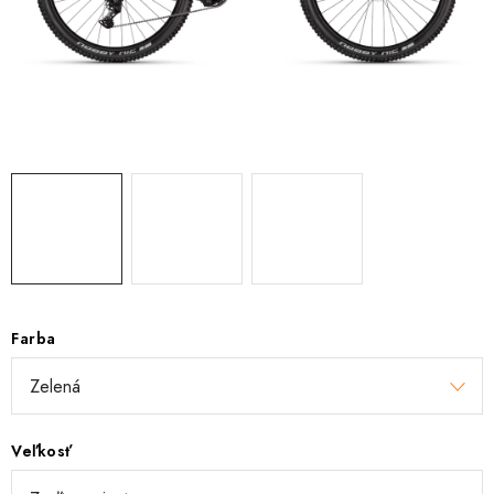
TRETRY
TABUĽKA VEĽKOSTÍ BICYKLOV
KONTAKT A OTVÁRACIE HODINY
ZNAČKY
Tabuľka veľkostí bicyklov
Cenník servisu bicyklov
Návod SHIMANO
Návod BOSCH
Návod PANASONIC
Farba
Veľkosť