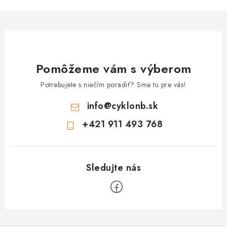
Pomôžeme vám s výberom
Potrebujete s niečím poradiť? Sme tu pre vás!
info
@
cyklonb.sk
+421 911 493 768
Z