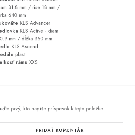
iam 31.8 mm / rise 18 mm /
írka 640 mm
ukoväte
KLS Advancer
edlovka
KLS Active - diam
0.9 mm / dĺžka 350 mm
edlo
KLS Ascend
edále
plast
eľkosť rámu
XXS
uďte prvý, kto napíše príspevok k tejto položke.
PRIDAŤ KOMENTÁR