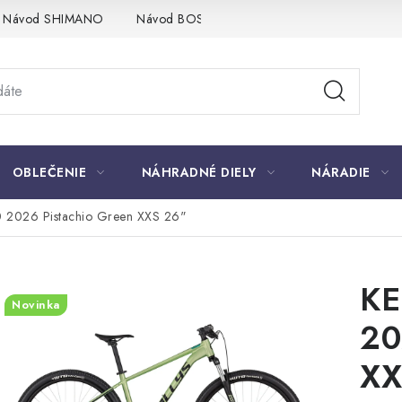
Návod SHIMANO
Návod BOSCH
Návod PANASONIC
OBLEČENIE
NÁHRADNÉ DIELY
NÁRADIE
0 2026 Pistachio Green XXS 26"
KE
Novinka
20
XX