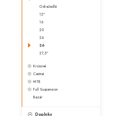
g
ý
Odražadlá
ó
12"
p
r
16
a
i
20
e
n
24
e
26
27,5"
l
Krosové
Cestné
MTB
Full Suspension
Bazár
Doplnky