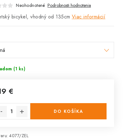
Neohodnotené
Podrobnosti hodnotenia
tský bicykel, vhodný od 135cm
Viac informácií
ladom
(1 ks)
19 €
notková
na:
DO KOŠÍKA
aru:
4077/ZEL