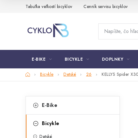
Prejsť
Tabuľka veľkostí bicyklov
Cenník servisu bicyklov
na
obsah
E-BIKE
BICYKLE
DOPLNKY
Domov
Bicykle
Detské
26
KELLYS Spider X3
B
K
Preskočiť
E-Bike
kategórie
a
o
t
č
Bicykle
e
n
Detské