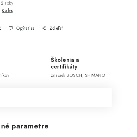
2 roky
:
Kellys
č
Opýtať sa
Zdieľať
Školenia a
o
certifikáty
níkov
značiek BOSCH, SHIMANO
né parametre