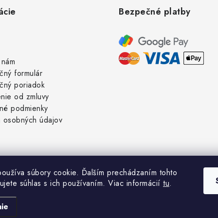
ácie
Bezpečné platby
 nám
čný formulár
čný poriadok
nie od zmluvy
né podmienky
 osobných údajov
oužíva súbory cookie. Ďalším prechádzaním tohto
ujete súhlas s ich používaním. Viac informácií
tu
.
Copyright 2026
CykloNB
. Všetky práva vyhradené.
Vytvoril Shoptet
ie