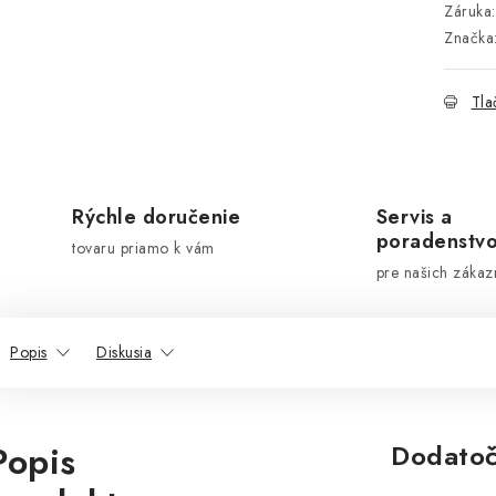
Záruka
:
Značka
Tla
Rýchle doručenie
Servis a
poradenstv
tovaru priamo k vám
pre našich zákaz
Popis
Diskusia
Popis
Dodatoč