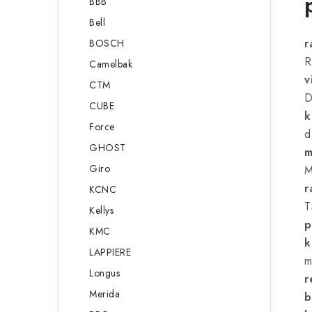
BBB
Bell
r
BOSCH
R
Camelbak
v
CTM
D
CUBE
k
Force
d
GHOST
m
Giro
M
r
KCNC
T
Kellys
p
KMC
k
LAPPIERE
m
Longus
r
Merida
b