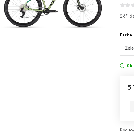
26" de
Farba
Sk
5
Jed
ce
Kód tov