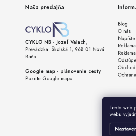
á
Naša predajňa
Inform
p
ä
Blog
O nás
t
Napíšte
CYKLO NB - Jozef Valach
,
i
Reklama
Prevádzka: Školská 1, 968 01 Nová
Reklama
e
Baňa
Odstúpe
Obchod
Google map - plánovanie cesty
Ochrana
Pozrite Google mapu
Tento web p
webu vyjadr
Nastaven