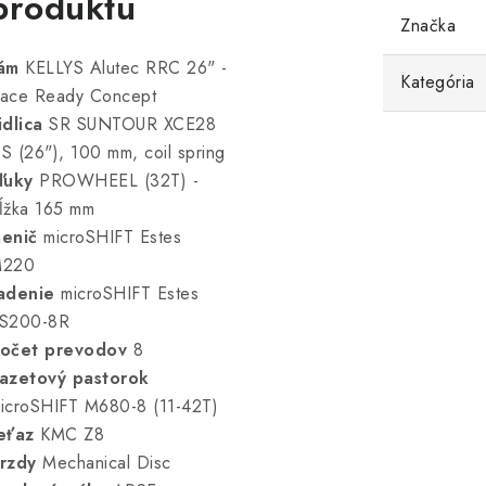
produktu
Značka
ám
KELLYS Alutec RRC 26" -
Kategória
ace Ready Concept
idlica
SR SUNTOUR XCE28
S (26"), 100 mm, coil spring
ľuky
PROWHEEL (32T) -
ĺžka 165 mm
enič
microSHIFT Estes
220
adenie
microSHIFT Estes
S200-8R
očet prevodov
8
azetový pastorok
icroSHIFT M680-8 (11-42T)
eťaz
KMC Z8
rzdy
Mechanical Disc