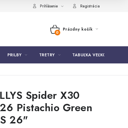
Prihlásenie
Registrácia
Prázdny košík
NÁKUPNÝ
KOŠÍK
PRILBY
TRETRY
TABUĽKA VEĽKOSTÍ BICYK
LLYS Spider X30
26 Pistachio Green
S 26"