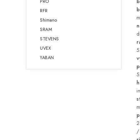
b
PRO
b
RFR
m
Shimano
n
SRAM
d
STEVENS
r
UVEX
5
YABAN
v
p
5
h
i
s
m
p
2
/
r