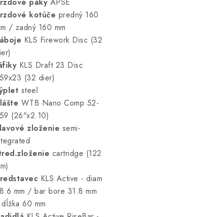
rzdové páky
APSE
rzdové kotúče
predný 160
m / zadný 160 mm
áboje
KLS Firework Disc (32
ier)
áfiky
KLS Draft 23 Disc
59x23 (32 dier)
ýplet
steel
lášte
WTB Nano Comp 52-
59 (26"x2.10)
lavové zloženie
semi-
ntegrated
tred.zloženie
cartridge (122
m)
redstavec
KLS Active - diam
8.6 mm / bar bore 31.8 mm
 dĺžka 60 mm
iadidlá
KLS Active RiseBar -