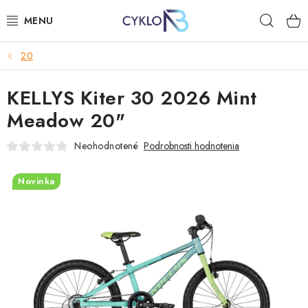
Prejsť
Hľad
na
obsah
20
E-BIKE
KELLYS Kiter 30 2026 Mint
BICYKLE
Meadow 20"
DOPLNKY
Neohodnotené
Podrobnosti hodnotenia
OBLEČENIE
Novinka
NÁHRADNÉ DIELY
NÁRADIE
PRILBY