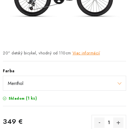
TRETRY
TABUĽKA VEĽKOSTÍ BICYKLOV
KONTAKT A OTVÁRACIE HODINY
ZNAČKY
20" detský bicykel, vhodný od 110cm
Viac informácií
Tabuľka veľkostí bicyklov
Cenník servisu bicyklov
Návod SHIMANO
Návod BOSCH
Návod PANASONIC
Farba
(1 ks)
Skladom
349 €
Jednotková