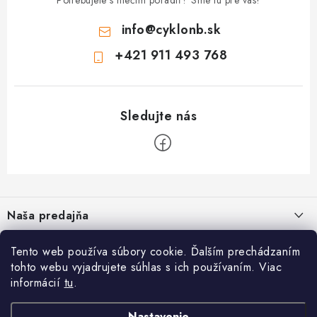
info
@
cyklonb.sk
+421 911 493 768
Z
á
Naša predajňa
p
ä
Informácie
Tento web používa súbory cookie. Ďalším prechádzaním
t
tohto webu vyjadrujete súhlas s ich používaním. Viac
i
Blog
informácií
tu
.
CYKLO NB - Jozef Valach
,
Bezpečné platby
O nás
e
Prevádzka: Školská 1, 968 01 Nová Baňa
Napíšte nám
Nastavenie