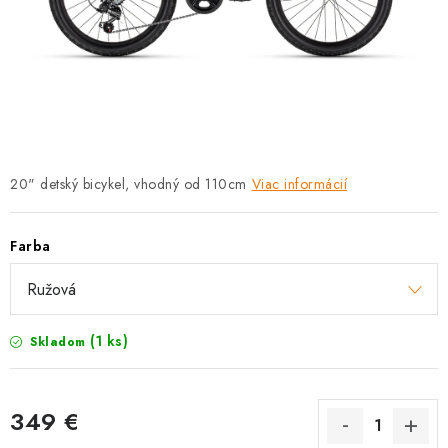
TRETRY
TABUĽKA VEĽKOSTÍ BICYKLOV
KONTAKT A OTVÁRACIE HODINY
ZNAČKY
20" detský bicykel, vhodný od 110cm
Viac informácií
Tabuľka veľkostí bicyklov
Cenník servisu bicyklov
Návod SHIMANO
Návod BOSCH
Návod PANASONIC
Farba
(1 ks)
Skladom
349 €
Jednotková