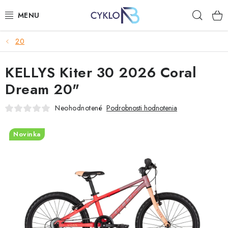
Prejsť
Hľad
na
obsah
20
E-BIKE
KELLYS Kiter 30 2026 Coral
BICYKLE
Dream 20"
DOPLNKY
Neohodnotené
Podrobnosti hodnotenia
OBLEČENIE
Novinka
NÁHRADNÉ DIELY
NÁRADIE
PRILBY