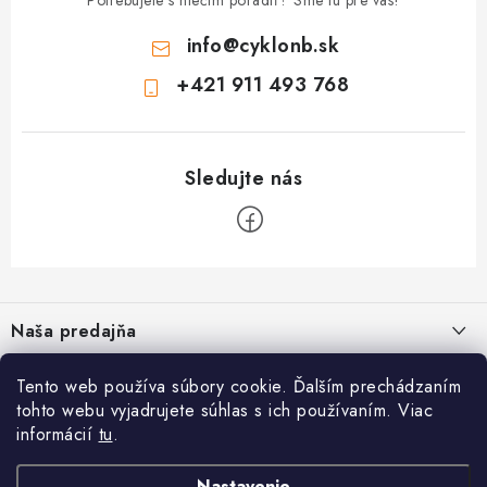
info
@
cyklonb.sk
+421 911 493 768
Z
á
Naša predajňa
p
ä
Informácie
Tento web používa súbory cookie. Ďalším prechádzaním
t
tohto webu vyjadrujete súhlas s ich používaním. Viac
i
Blog
informácií
tu
.
CYKLO NB - Jozef Valach
,
Bezpečné platby
O nás
e
Prevádzka: Školská 1, 968 01 Nová Baňa
Napíšte nám
Nastavenie