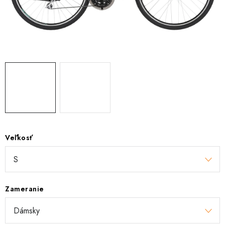
TRETRY
TABUĽKA VEĽKOSTÍ BICYKLOV
KONTAKT A OTVÁRACIE HODINY
ZNAČKY
Tabuľka veľkostí bicyklov
Cenník servisu bicyklov
Návod SHIMANO
Návod BOSCH
Návod PANASONIC
Veľkosť
Zameranie