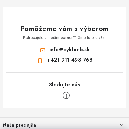
Pomôžeme vám s výberom
Potrebujete s niečím poradiť? Sme tu pre vás!
info
@
cyklonb.sk
+421 911 493 768
Z
á
Naša predajňa
p