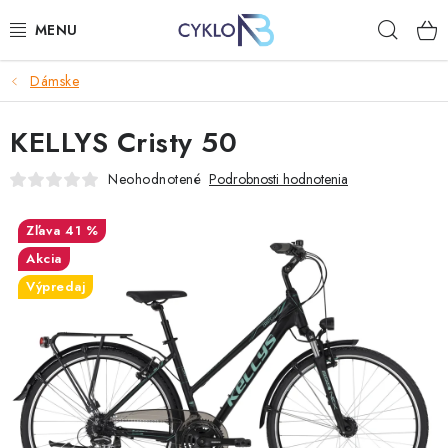
Prejsť
Hľad
na
obsah
Dámske
E-BIKE
KELLYS Cristy 50
BICYKLE
Neohodnotené
Podrobnosti hodnotenia
DOPLNKY
41 %
OBLEČENIE
Akcia
Výpredaj
NÁHRADNÉ DIELY
NÁRADIE
PRILBY