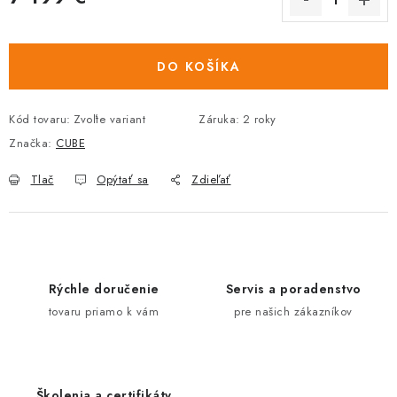
Jednotková
cena:
DO KOŠÍKA
Kód tovaru:
Zvoľte variant
Záruka
:
2 roky
Značka:
CUBE
Tlač
Opýtať sa
Zdieľať
Rýchle doručenie
Servis a poradenstvo
tovaru priamo k vám
pre našich zákazníkov
Školenia a certifikáty