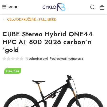
Prejsť
Hľad
na
obsah
CELOODPRUŽENÉ - FULL EBIKE
E-BIKE
CUBE Stereo Hybrid ONE44
BICYKLE
HPC AT 800 2026 carbon´n
DOPLNKY
´gold
OBLEČENIE
Neohodnotené
Podrobnosti hodnotenia
NÁHRADNÉ DIELY
Novinka
NÁRADIE
PRILBY