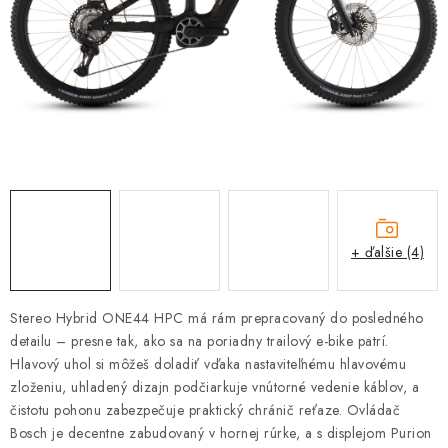
TRETRY
TABUĽKA VEĽKOSTÍ BICYKLOV
KONTAKT A OTVÁRACIE HODINY
ZNAČKY
Tabuľka veľkostí bicyklov
Cenník servisu bicyklov
Návod SHIMANO
Návod BOSCH
Návod PANASONIC
+ ďalšie (4)
Stereo Hybrid ONE44 HPC má rám prepracovaný do posledného
detailu – presne tak, ako sa na poriadny trailový e-bike patrí.
Hlavový uhol si môžeš doladiť vďaka nastaviteľnému hlavovému
zloženiu, uhladený dizajn podčiarkuje vnútorné vedenie káblov, a
čistotu pohonu zabezpečuje praktický chránič reťaze. Ovládač
Bosch je decentne zabudovaný v hornej rúrke, a s displejom Purion