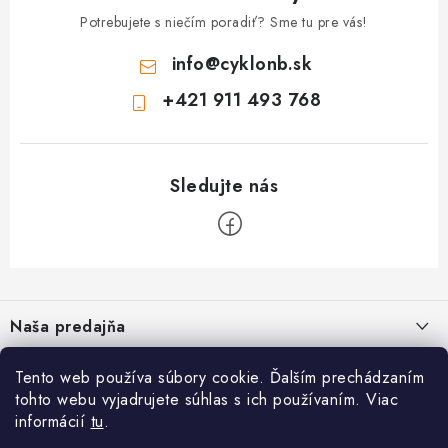
Potrebujete s niečím poradiť? Sme tu pre vás!
info
@
cyklonb.sk
+421 911 493 768
Z
á
Naša predajňa
p
ä
Informácie
Tento web používa súbory cookie. Ďalším prechádzaním
t
tohto webu vyjadrujete súhlas s ich používaním. Viac
i
Blog
informácií
tu
.
CYKLO NB - Jozef Valach
,
Bezpečné platby
O nás
Prevádzka: Školská 1, 968 01 Nová Baňa