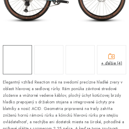
TRETRY
TABUĽKA VEĽKOSTÍ BICYKLOV
KONTAKT A OTVÁRACIE HODINY
ZNAČKY
Tabuľka veľkostí bicyklov
Cenník servisu bicyklov
+ ďalšie (4)
Návod SHIMANO
Návod BOSCH
Návod PANASONIC
Elegantný vzhľad Reaction má na svedomí precízne hladké zvary v
oblasti hlavovej a sedlovej rúrky. Rám ponúka závitové stredové
zloženie a vnútorné vedenie káblov, plochý úchyt kotúčovej brzdy
hladko prepojený s držiakom stojana a integrované úchyty pre
blatníky a nosič ACID. Geometria pripravená na traily zahŕňa
zníženú hornú rámovú rúrku a kónickú hlavovú rúrku pre istejšiu
ovládateľnosť, a nechýba ani dostatok miesta na široké, pohodlné a
priľnavé plášte s rozmerom 2,25 palca. A keď sa tvoje zručnosti