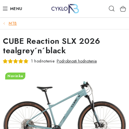
Prejsť
Hľad
na
obsah
MTB
E-BIKE
CUBE Reaction SLX 2026
BICYKLE
tealgrey´n´black
DOPLNKY
1 hodnotenie
Podrobnosti hodnotenia
OBLEČENIE
Novinka
NÁHRADNÉ DIELY
NÁRADIE
PRILBY