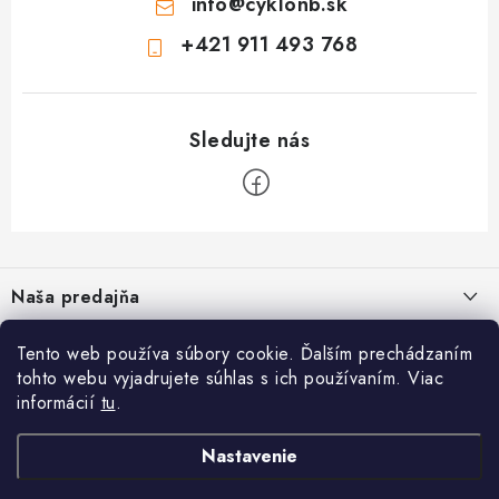
info
@
cyklonb.sk
+421 911 493 768
Z
á
Naša predajňa
p
ä
Informácie
Tento web používa súbory cookie. Ďalším prechádzaním
t
tohto webu vyjadrujete súhlas s ich používaním. Viac
i
Blog
informácií
tu
.
CYKLO NB - Jozef Valach
,
Bezpečné platby
O nás
e
Prevádzka: Školská 1, 968 01 Nová Baňa
Napíšte nám
Nastavenie
Reklamačný formulár
Facebook
Google map - plánovanie cesty
Reklamačný poriadok
Pozrite Google mapu