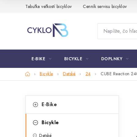
Prejsť
Tabuľka veľkostí bicyklov
Cenník servisu bicyklov
na
obsah
E-BIKE
BICYKLE
DOPLNKY
Domov
Bicykle
Detské
24
CUBE Reaction 240
B
K
Preskočiť
E-Bike
kategórie
a
o
t
č
Bicykle
e
n
Detské