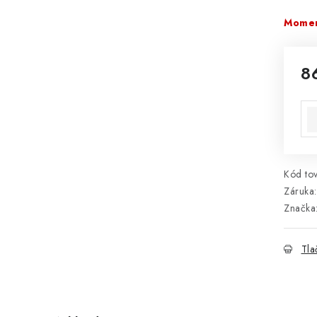
Momen
8
Jed
ce
Kód tov
Záruka
:
Značka
Tla