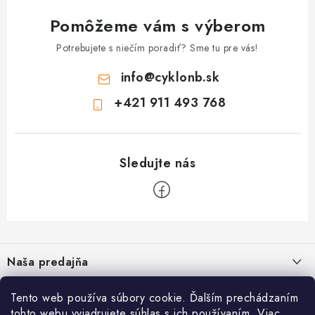
Pomôžeme vám s výberom
Potrebujete s niečím poradiť? Sme tu pre vás!
info
@
cyklonb.sk
+421 911 493 768
Z
á
Naša predajňa
p
ä
Informácie
Tento web používa súbory cookie. Ďalším prechádzaním
t
tohto webu vyjadrujete súhlas s ich používaním. Viac