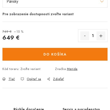
769 €
–15 %
649 €
Jednotková
cena:
DO KOŠÍKA
Kód tovaru:
Zvoľte variant
Značka:
Merida
Tlač
Opýtať sa
Zdieľať
Rýchle doručenie
Servis a poradenstvo