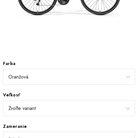
TRETRY
TABUĽKA VEĽKOSTÍ BICYKLOV
KONTAKT A OTVÁRACIE HODINY
ZNAČKY
Farba
Tabuľka veľkostí bicyklov
Cenník servisu bicyklov
Návod SHIMANO
Návod BOSCH
Návod PANASONIC
Veľkosť
Zameranie