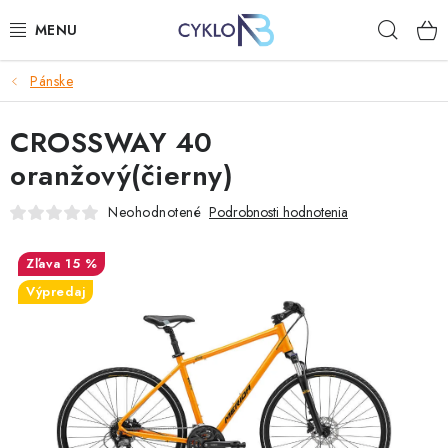
Prejsť
Hľad
na
obsah
Pánske
E-BIKE
CROSSWAY 40
BICYKLE
oranžový(čierny)
DOPLNKY
Neohodnotené
Podrobnosti hodnotenia
OBLEČENIE
15 %
Výpredaj
NÁHRADNÉ DIELY
NÁRADIE
PRILBY